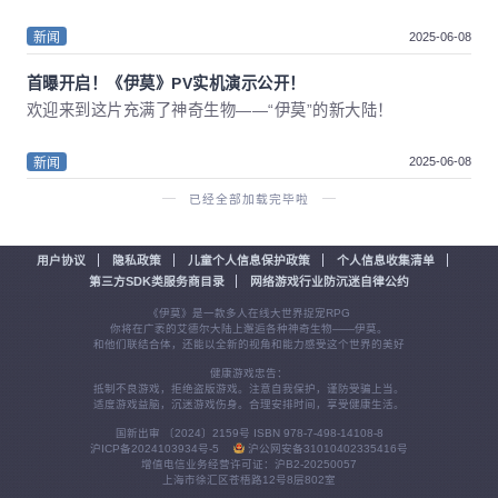
2025-06-08
新闻
首曝开启！《伊莫》PV实机演示公开！
欢迎来到这片充满了神奇生物——“伊莫”的新大陆！
2025-06-08
新闻
已经全部加载完毕啦
用户协议
隐私政策
儿童个人信息保护政策
个人信息收集清单
第三方SDK类服务商目录
网络游戏行业防沉迷自律公约
《伊莫》是一款多人在线大世界捉宠RPG
你将在广袤的艾德尔大陆上邂逅各种神奇生物——伊莫。
和他们联结合体，还能以全新的视角和能力感受这个世界的美好
健康游戏忠告：
抵制不良游戏，拒绝盗版游戏。注意自我保护，谨防受骗上当。
适度游戏益脑，沉迷游戏伤身。合理安排时间，享受健康生活。
国新出审 〔2024〕2159号 ISBN 978-7-498-14108-8
沪ICP备2024103934号-5
沪公网安备31010402335416号
增值电信业务经营许可证：沪B2-20250057
上海市徐汇区苍梧路12号8层802室